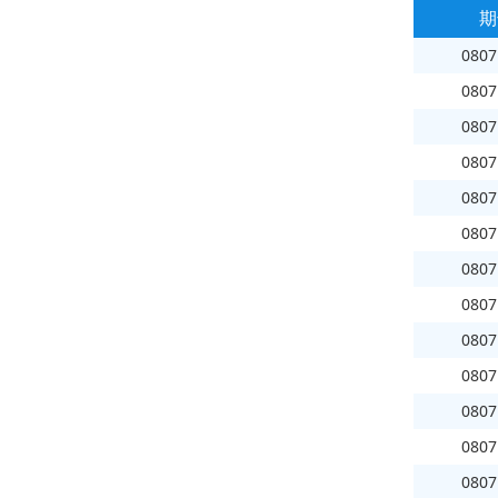
期
0807
0807
0807
0807
0807
0807
0807
0807
0807
0807
0807
0807
0807