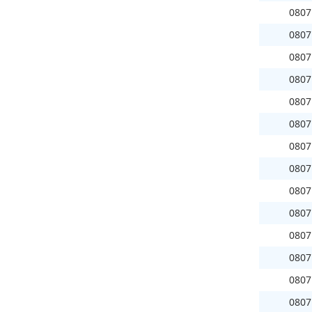
0807
0807
0807
0807
0807
0807
0807
0807
0807
0807
0807
0807
0807
0807