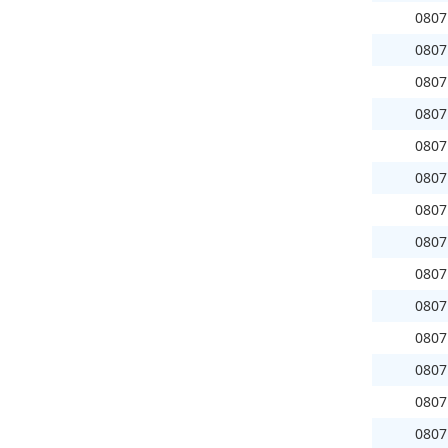
0807
0807
0807
0807
0807
0807
0807
0807
0807
0807
0807
0807
0807
0807