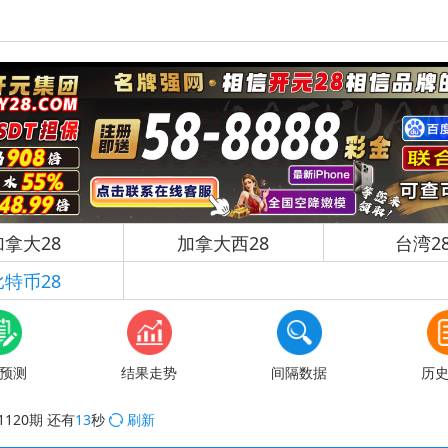
加拿大28
加拿大西28
台湾2
比特币28
预测
结果走势
间隔数据
历
1120
期
还有
13
秒
刷新