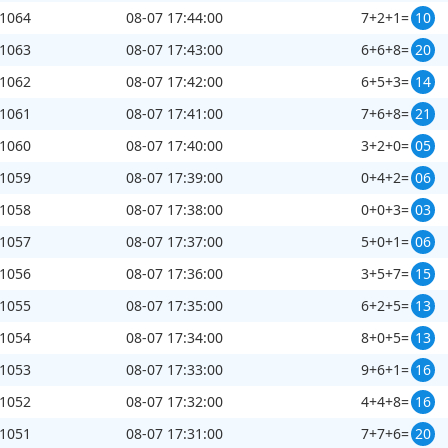
1064
08-07 17:44:00
7+2+1=
10
1063
08-07 17:43:00
6+6+8=
20
1062
08-07 17:42:00
6+5+3=
14
1061
08-07 17:41:00
7+6+8=
21
1060
08-07 17:40:00
3+2+0=
05
1059
08-07 17:39:00
0+4+2=
06
1058
08-07 17:38:00
0+0+3=
03
1057
08-07 17:37:00
5+0+1=
06
1056
08-07 17:36:00
3+5+7=
15
1055
08-07 17:35:00
6+2+5=
13
1054
08-07 17:34:00
8+0+5=
13
1053
08-07 17:33:00
9+6+1=
16
1052
08-07 17:32:00
4+4+8=
16
1051
08-07 17:31:00
7+7+6=
20