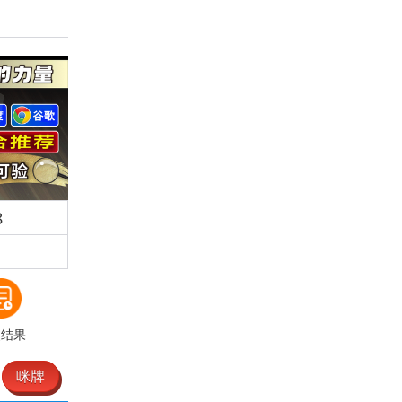
8
史结果
咪牌