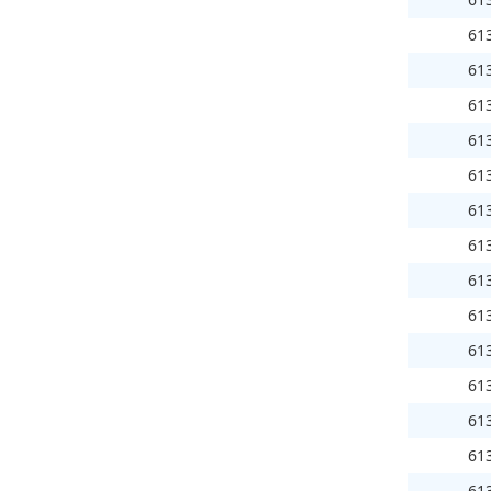
61
61
61
61
61
61
61
61
61
61
61
61
61
61