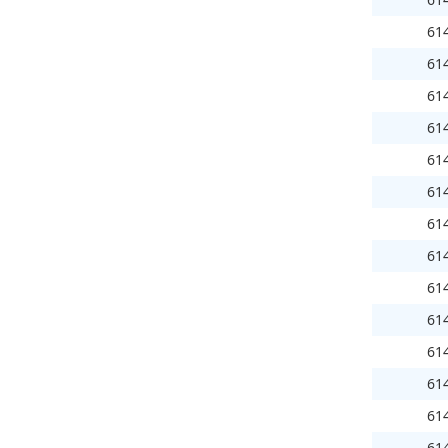
61
61
61
61
61
61
61
61
61
61
61
61
61
61