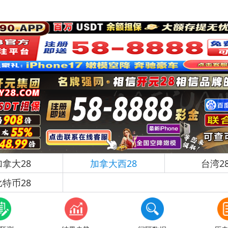
加拿大28
加拿大西28
台湾2
比特币28