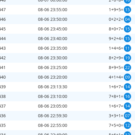
447
08-06 23:55:00
1+9+5=
15
446
08-06 23:50:00
0+2+2=
04
445
08-06 23:45:00
8+0+7=
15
444
08-06 23:40:00
9+2+4=
15
443
08-06 23:35:00
1+4+6=
11
442
08-06 23:30:00
8+2+9=
19
441
08-06 23:25:00
8+9+5=
22
440
08-06 23:20:00
4+1+4=
09
439
08-06 23:13:30
1+6+7=
14
438
08-06 23:10:00
7+8+1=
16
437
08-06 23:05:00
1+6+7=
14
436
08-06 22:59:30
3+3+1=
07
435
08-06 22:55:00
7+5+0=
12
434
08-06 22:49:00
5+6+1=
12