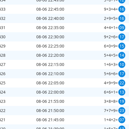
433
08-06 22:45:00
9+3+4=
16
432
08-06 22:40:00
2+9+5=
16
431
08-06 22:35:00
4+4+1=
09
430
08-06 22:30:00
9+2+6=
17
429
08-06 22:25:00
6+0+9=
15
428
08-06 22:20:00
5+4+5=
14
427
08-06 22:15:00
1+6+3=
10
426
08-06 22:10:00
5+6+6=
17
425
08-06 22:05:00
4+9+9=
22
424
08-06 22:00:00
6+6+1=
13
423
08-06 21:55:00
3+8+8=
19
422
08-06 21:50:00
7+7+9=
23
第
61458
开奖结果
421
08-06 21:45:00
1+4+2=
07
420
08-06 21:39:00
1+5+7=
13