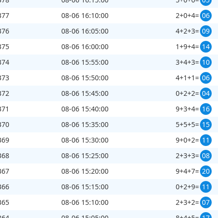
377
08-06 16:10:00
2+0+4=
06
376
08-06 16:05:00
4+2+3=
09
375
08-06 16:00:00
1+9+4=
14
374
08-06 15:55:00
3+4+3=
10
373
08-06 15:50:00
4+1+1=
06
372
08-06 15:45:00
0+2+2=
04
371
08-06 15:40:00
9+3+4=
16
370
08-06 15:35:00
5+5+5=
15
369
08-06 15:30:00
9+0+2=
11
368
08-06 15:25:00
2+3+3=
08
367
08-06 15:20:00
9+4+7=
20
366
08-06 15:15:00
0+2+9=
11
365
08-06 15:10:00
2+3+2=
07
364
08-06 15:05:00
8+4+5=
17