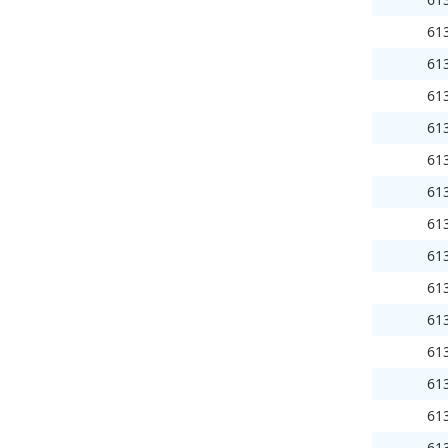
61
61
61
61
61
61
61
61
61
61
61
61
61
61